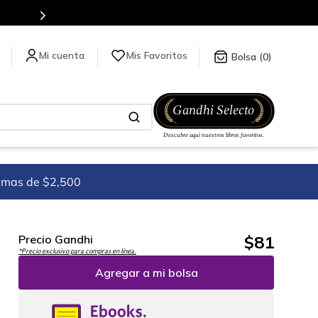
tulos en nuestra tienda en línea.
Mis Favoritos
0
imas de $2,500
$
81
Precio Gandhi
*Precio exclusivo para compras en línea.
Agregar a mi bolsa