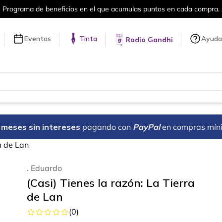
en cada compra.
Más de 5 millones de tí
Eventos
Tinta
Ayuda
Radio Gandhi
18 meses sin intereses
pagando con
PayPal
en compras mín
a de Lan
. Eduardo
(Casi) Tienes la razón: La Tierra
de Lan
(
0
)