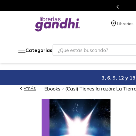
Programa de beneficios en el que acumulas puntos 
Librerías
¿Qué estás buscando?
Categorías
3, 6, 9, 12 y 
Ebooks
(Casi) Tienes la razón: La Tierr
ATRÁS