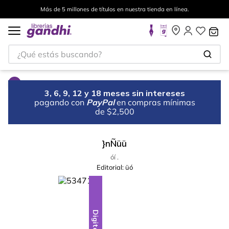
Más de 5 millones de títulos en nuestra tienda en línea.
¿Qué estás buscando?
3, 6, 9, 12 y 18 meses sin intereses
pagando con
PayPal
en compras mínimas
de $2,500
}nÑüü
óí .
Editorial:
üó
Digital