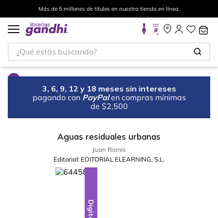
Más de 5 millones de títulos en nuestra tienda en línea.
¿Qué estás buscando?
3, 6, 9, 12 y 18 meses sin intereses
pagando con
PayPal
en compras mínimas
de $2,500
Aguas residuales urbanas
Juan Ramis
Editorial:
EDITORIAL ELEARNING, S.L.
Digital