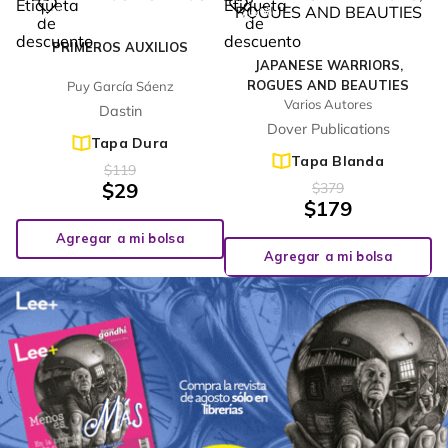
%
%
76
53
-
-
PRIMEROS AUXILIOS
JAPANESE WARRIORS,
ROGUES AND BEAUTIES
Puy García Sáenz
Varios Autores
Dastin
Dover Publications
Tapa Dura
Tapa Blanda
$
119
$
29
$
379
$
179
Agregar a mi bolsa
Agregar a mi bolsa