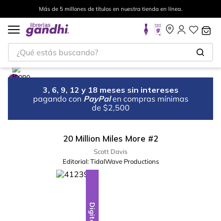
Más de 5 millones de títulos en nuestra tienda en línea.
¿Qué estás buscando?
3, 6, 9, 12 y 18 meses sin intereses
pagando con
PayPal
en compras mínimas
de $2,500
20 Million Miles More #2
Scott Davis
Editorial:
TidalWave Productions
Digital