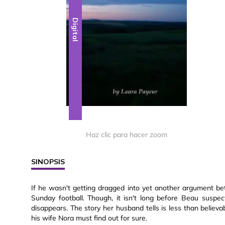
Digital
Haz clic para hacer zoom
SINOPSIS
If he wasn't getting dragged into yet another argument b
Sunday football. Though, it isn't long before Beau suspe
disappears. The story her husband tells is less than believ
his wife Nora must find out for sure.