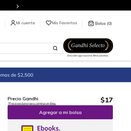
Más de 5 millones de títulos en nuestra tienda en línea.
Mis Favoritos
0
imas de $2,500
$
17
Precio Gandhi
*Precio exclusivo para compras en línea.
Agregar a mi bolsa