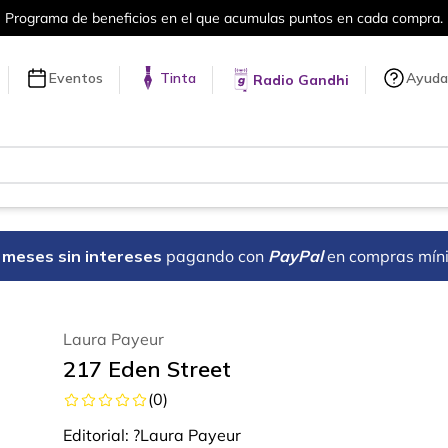
el que acumulas puntos en cada compra.
Eventos
Tinta
Ayuda
Radio Gandhi
18 meses sin intereses
pagando con
PayPal
en compras mín
Laura Payeur
217 Eden Street
(
0
)
Editorial:
?Laura Payeur