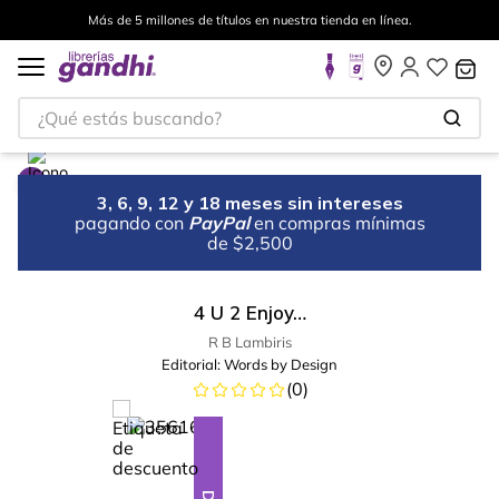
Más de 5 millones de títulos en nuestra tienda en línea.
¿Qué estás buscando?
3, 6, 9, 12 y 18 meses sin intereses
pagando con
PayPal
en compras mínimas
de $2,500
4 U 2 Enjoy…
R B Lambiris
Editorial:
Words by Design
(
0
)
%
9
-