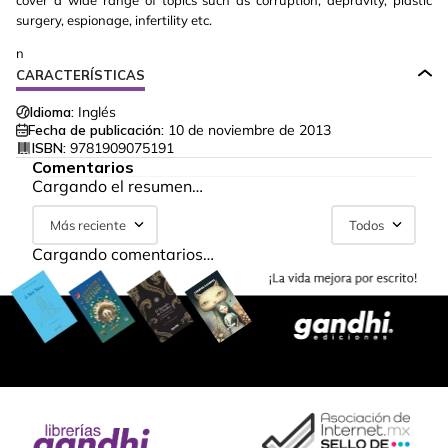
cover a wide range of topics such as corruption, depravity, plastic
surgery, espionage, infertility etc.
n
CARACTERÍSTICAS
Idioma:
Inglés
Fecha de publicación:
10 de noviembre de 2013
ISBN:
9781909075191
Comentarios
Cargando el resumen…
Más reciente
Todos
Cargando comentarios…