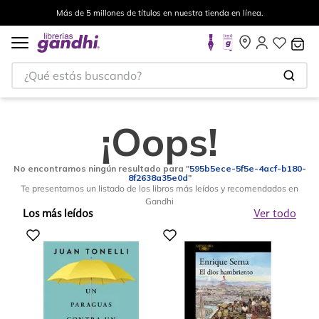
Más de 5 millones de títulos en nuestra tienda en línea.
¿Qué estás buscando?
¡Oops!
No encontramos ningún resultado para "
595b5ece-5f5e-4acf-b180-
8f2638a35e0d
"
Te presentamos un listado de los libros más leídos y recomendados en
Gandhi
Los más leídos
Ver todo