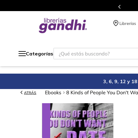
gratis siempre a todo México.
Librerías
¿Qué estás buscando?
Categorías
3, 6, 9, 12 y 
Ebooks
8 Kinds of People You Don't Wa
ATRÁS