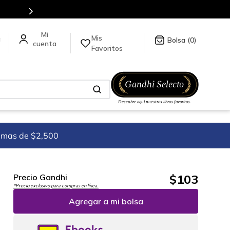
Mis
a
0
Favoritos
imas de $2,500
$
103
Precio Gandhi
*Precio exclusivo para compras en línea.
Agregar a mi bolsa