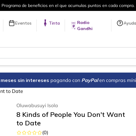
Programa de beneficios en el que acumulas puntos en cada compra.
Radio
Eventos
Tinta
Ayud
Gandhi
18 meses sin intereses
pagando con
PayPal
en compras mín
nt to Date
Oluwabusuyi Isola
8 Kinds of People You Don't Want
to Date
(
0
)