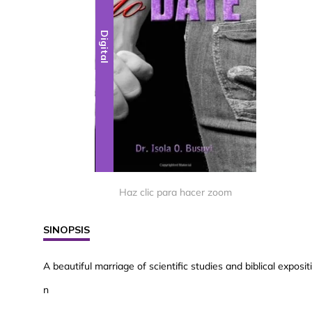
Digital
Haz clic para hacer zoom
SINOPSIS
A beautiful marriage of scientific studies and biblical exposit
n