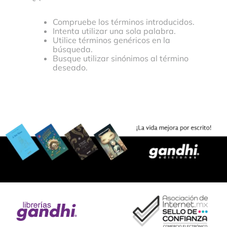
Compruebe los términos introducidos.
Intenta utilizar una sola palabra.
Utilice términos genéricos en la
búsqueda.
Busque utilizar sinónimos al término
deseado.