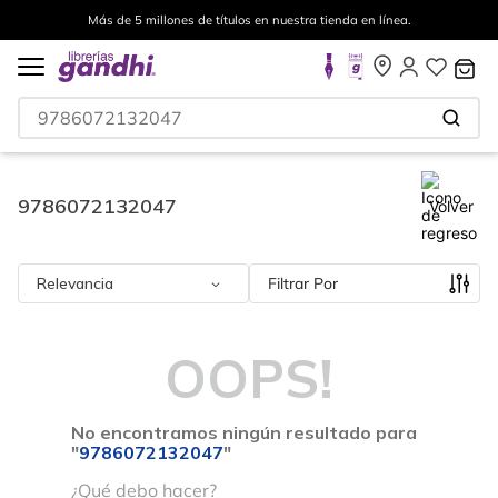
Más de 5 millones de títulos en nuestra tienda en línea.
¿Qué estás buscando?
9786072132047
Volver
Relevancia
Filtrar
OOPS!
No encontramos ningún resultado para
"
9786072132047
"
¿Qué debo hacer?