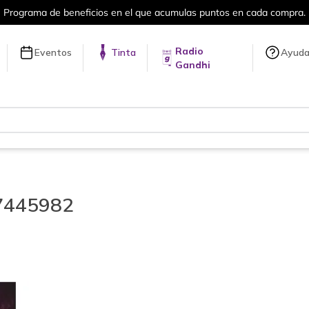
Programa de beneficios en el que acumulas puntos en cada compra.
Radio
Eventos
Tinta
Ayud
Gandhi
7445982