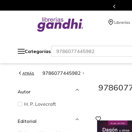
gratis siempre a todo México.
Librerías
¿Qué estás buscando?
Categorías
9786077445982
ATRÁS
978607
Autor
H. P. Lovecraft
Editorial