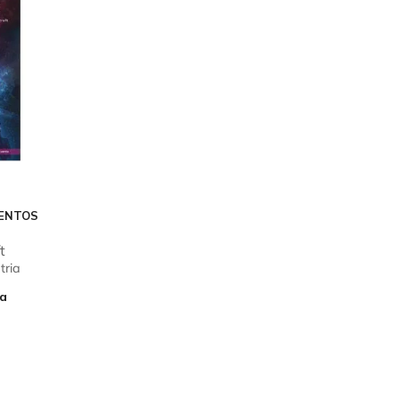
ENTOS
t
tria
a