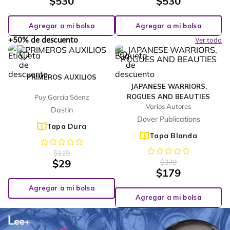
$
530
$
530
Agregar a mi bolsa
Agregar a mi bolsa
+50% de descuento
Ver todo
%
%
76
53
-
-
PRIMEROS AUXILIOS
JAPANESE WARRIORS,
ROGUES AND BEAUTIES
Puy García Sáenz
Varios Autores
Dastin
Dover Publications
Tapa Dura
Tapa Blanda
$
119
$
29
$
379
$
179
Agregar a mi bolsa
Agregar a mi bolsa