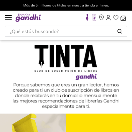
Envíos a todo el mundo, para más información da click
aquí
.
¿Qué estás buscando?