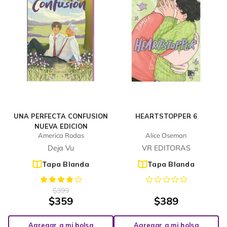
UNA PERFECTA CONFUSION
HEARTSTOPPER 6
NUEVA EDICION
America Rodas
Alice Oseman
Deja Vu
VR EDITORAS
Tapa Blanda
Tapa Blanda
$
399
$
359
$
389
Agregar a mi bolsa
Agregar a mi bolsa