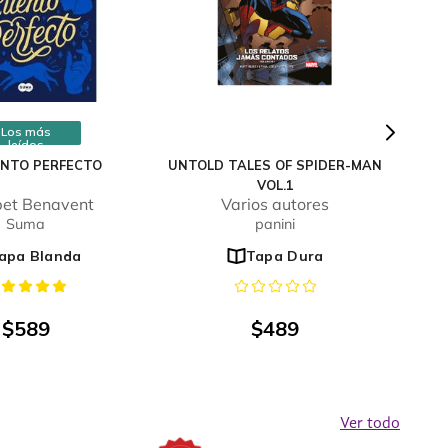
Los más
leídos
ENTO PERFECTO
UNTOLD TALES OF SPIDER-MAN
VOL.1
bet Benavent
Varios autores
Suma
panini
apa Blanda
Tapa Dura
$
589
$
489
Ver todo