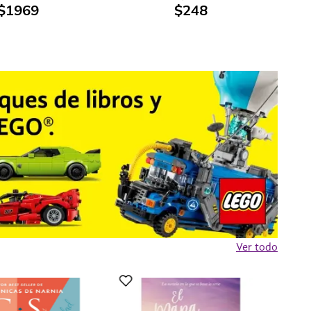
$
1969
$
248
Ver todo