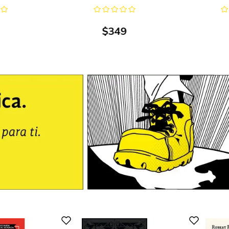
$
349