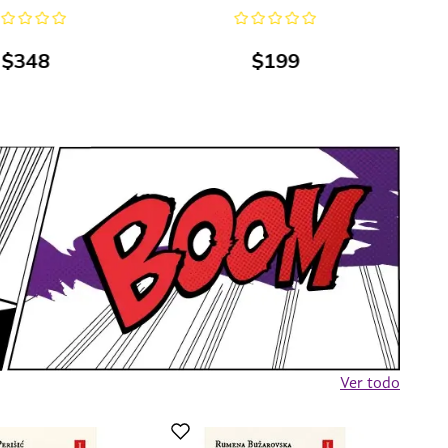
$
348
$
199
Ver todo