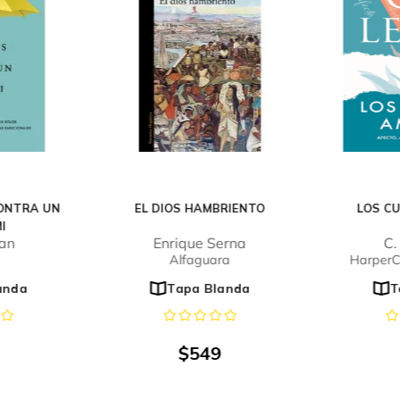
ONTRA UN
EL DIOS HAMBRIENTO
LOS C
I
uan
Enrique Serna
C.
Alfaguara
HarperCo
anda
Tapa Blanda
T
$
549