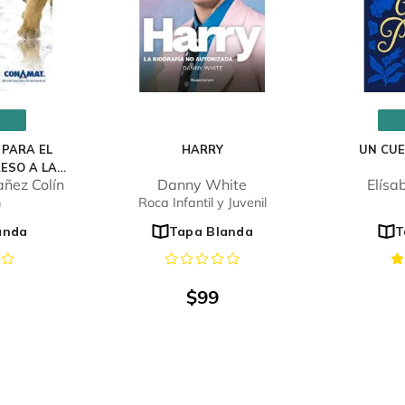
 PARA EL
HARRY
UN CU
ESO A LA
ñez Colín
Danny White
Elísa
DAD
n
Roca Infantil y Juvenil
anda
Tapa Blanda
T
$
99