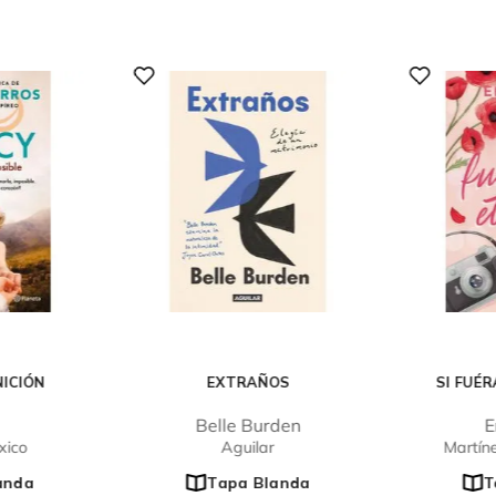
NICIÓN
EXTRAÑOS
SI FUÉ
Belle Burden
E
xico
Aguilar
Martín
anda
Tapa Blanda
T