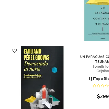
UN PARAGUAS C
TSUNAM
Tonelli J
Grijalbo
Tapa Bl
$
299