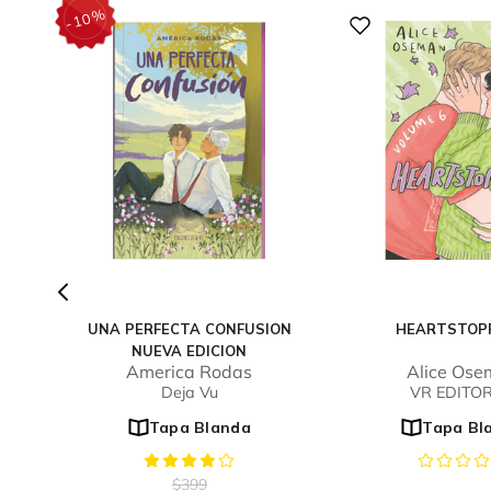
%
10
-
UNA PERFECTA CONFUSION
HEARTSTOP
NUEVA EDICION
America Rodas
Alice Os
Deja Vu
VR EDITO
Tapa Blanda
Tapa Bl
$
399