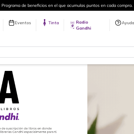
Más de 5 millones de títulos en nuestra tienda en línea.
Radio
Eventos
Tinta
Ayud
Gandhi