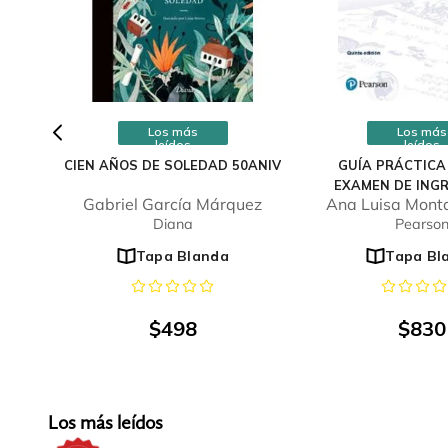
Los más
Los más
leídos
leídos
CIEN AÑOS DE SOLEDAD 50ANIV
GUÍA PRÁCTICA
EXAMEN DE INGR
Gabriel García Márquez
Ana Luisa Monta
UNIVERSI
Diana
Pearso
Tapa Blanda
Tapa Bl
$
498
$
830
Los más leídos