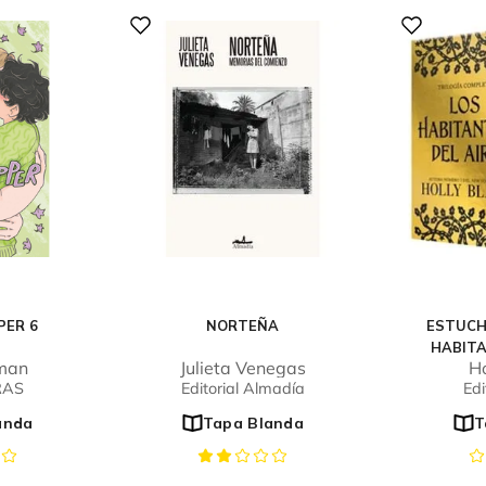
PER 6
NORTEÑA
ESTUCH
HABITA
eman
Julieta Venegas
Ho
RAS
Editorial Almadía
Edi
anda
Tapa Blanda
T