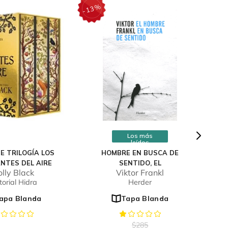
%
13
-
Los más
leídos
E TRILOGÍA LOS
HOMBRE EN BUSCA DE
NTES DEL AIRE
SENTIDO, EL
lly Black
Viktor Frankl
torial Hidra
Herder
apa Blanda
Tapa Blanda
$
285