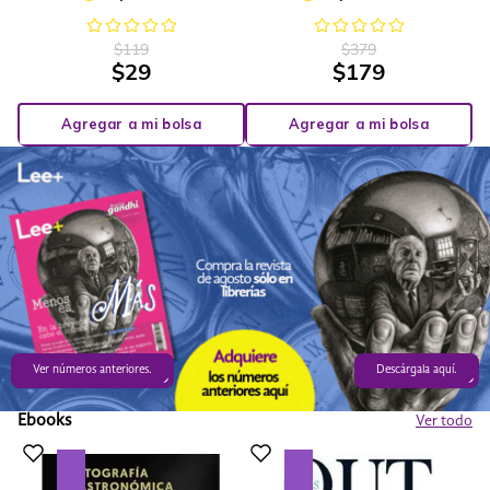
$
119
$
379
$
29
$
179
Agregar a mi bolsa
Agregar a mi bolsa
Ver números anteriores.
Descárgala aquí.
Ebooks
Ver todo