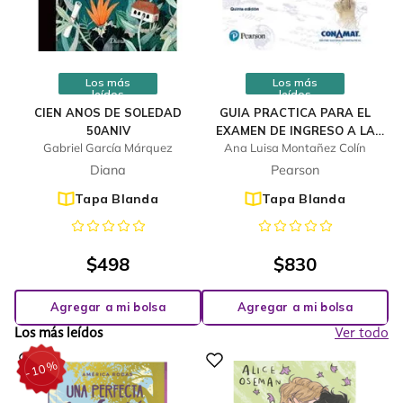
Los más
Los más
leídos
leídos
CIEN ANOS DE SOLEDAD
GUIA PRACTICA PARA EL
50ANIV
EXAMEN DE INGRESO A LA
Gabriel García Márquez
Ana Luisa Montañez Colín
UNIVERSIDAD
Diana
Pearson
Tapa Blanda
Tapa Blanda
$
498
$
830
Agregar a mi bolsa
Agregar a mi bolsa
Los más leídos
Ver todo
%
10
-