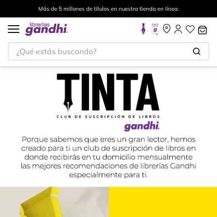
Envíos a todo el mundo, para más información da click
aquí
.
¿Qué estás buscando?