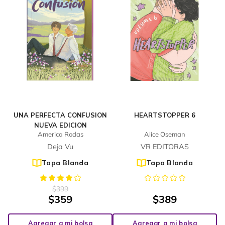
UNA PERFECTA CONFUSION
HEARTSTOPPER 6
NUEVA EDICION
America Rodas
Alice Oseman
Deja Vu
VR EDITORAS
Tapa Blanda
Tapa Blanda
$
399
$
359
$
389
Agregar a mi bolsa
Agregar a mi bolsa