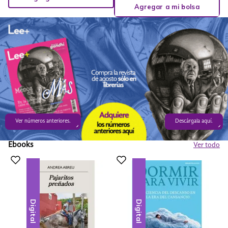
Agregar a mi bolsa
Ver números anteriores.
Descárgala aquí.
Ebooks
Ver todo
Digital
Digital