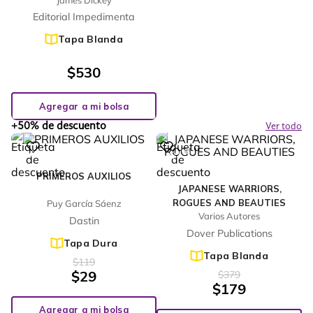
Editorial Impedimenta
Tapa Blanda
$
530
Agregar a mi bolsa
+50% de descuento
Ver todo
%
%
76
53
-
-
PRIMEROS AUXILIOS
JAPANESE WARRIORS,
ROGUES AND BEAUTIES
Puy García Sáenz
Varios Autores
Dastin
Dover Publications
Tapa Dura
Tapa Blanda
$
119
$
29
$
379
$
179
Agregar a mi bolsa