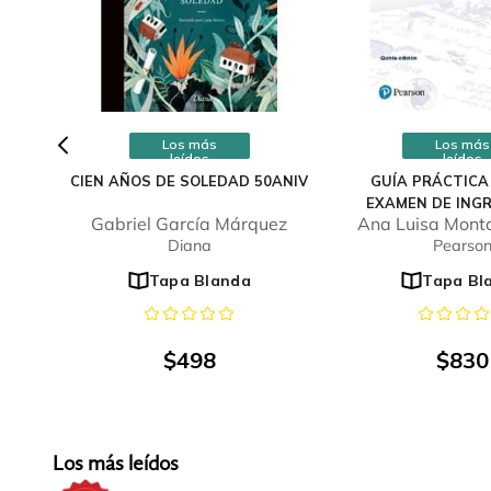
Los más
Los más
leídos
leídos
CIEN AÑOS DE SOLEDAD 50ANIV
GUÍA PRÁCTICA
EXAMEN DE INGR
Gabriel García Márquez
Ana Luisa Monta
UNIVERSI
Diana
Pearso
Tapa Blanda
Tapa Bl
$
498
$
830
Los más leídos