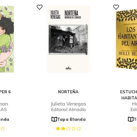
PER 6
NORTEÑA
ESTUCH
HABITA
eman
Julieta Venegas
Ho
RAS
Editorial Almadía
Edi
anda
Tapa Blanda
T