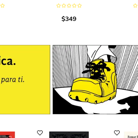
$
349