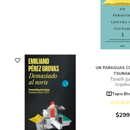
UN PARAGUAS C
TSUNAM
Tonelli J
Grijalbo
Tapa Bl
$
299