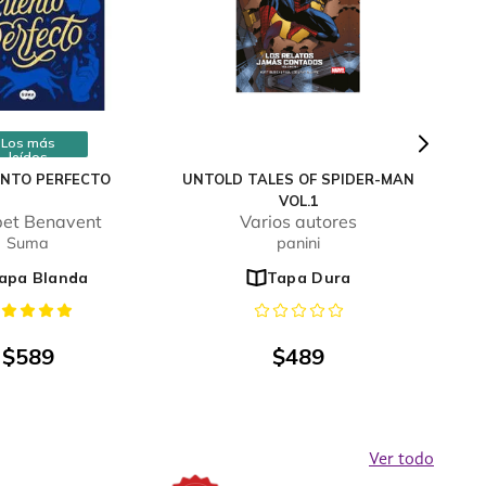
Los más
leídos
ENTO PERFECTO
UNTOLD TALES OF SPIDER-MAN
VOL.1
bet Benavent
Varios autores
Suma
panini
apa Blanda
Tapa Dura
$
589
$
489
Ver todo