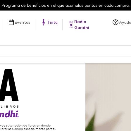
Más de 5 millones de títulos en nuestra tienda en línea.
Radio
Eventos
Tinta
Ayud
Gandhi