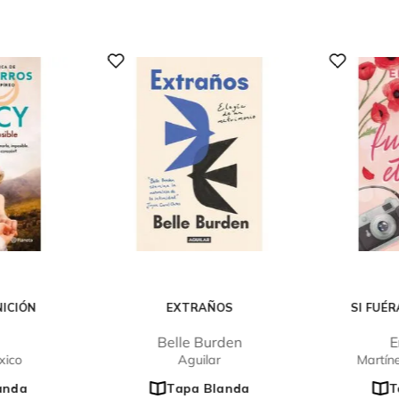
NICIÓN
EXTRAÑOS
SI FUÉ
Belle Burden
E
xico
Aguilar
Martín
anda
Tapa Blanda
T