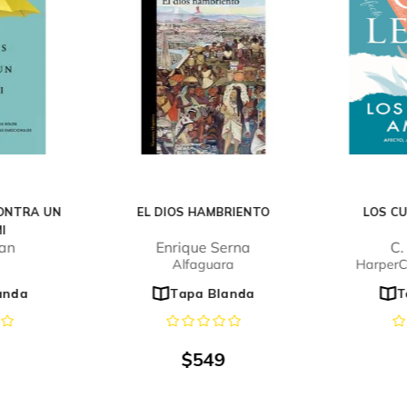
ONTRA UN
EL DIOS HAMBRIENTO
LOS C
I
uan
Enrique Serna
C.
Alfaguara
HarperCo
anda
Tapa Blanda
T
$
549