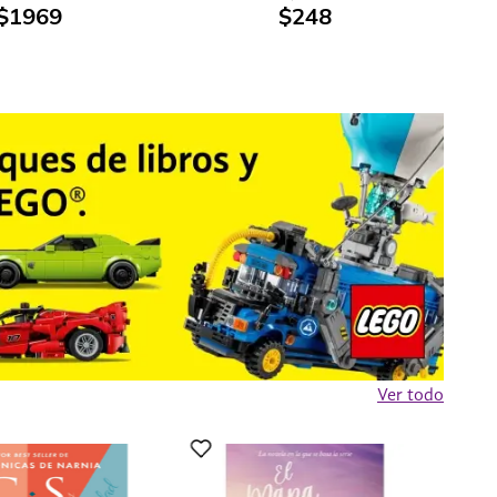
$
1969
$
248
Ver todo