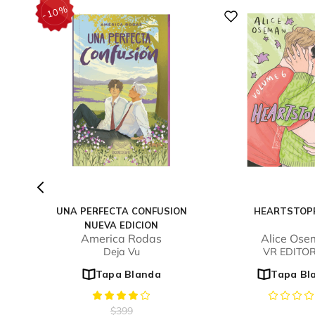
%
10
-
UNA PERFECTA CONFUSION
HEARTSTOP
NUEVA EDICION
America Rodas
Alice Os
Deja Vu
VR EDITO
Tapa Blanda
Tapa Bl
$
399