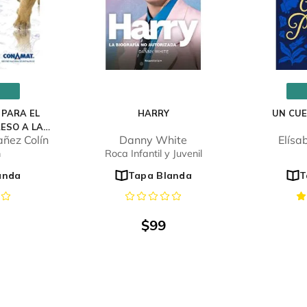
 PARA EL
HARRY
UN CU
ESO A LA
ñez Colín
Danny White
Elísa
DAD
n
Roca Infantil y Juvenil
anda
Tapa Blanda
T
$
99