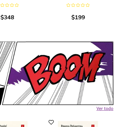
$
348
$
199
Ver todo