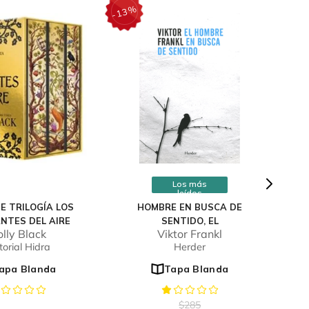
%
13
-
Los más
leídos
E TRILOGÍA LOS
HOMBRE EN BUSCA DE
NTES DEL AIRE
SENTIDO, EL
lly Black
Viktor Frankl
torial Hidra
Herder
apa Blanda
Tapa Blanda
$
285