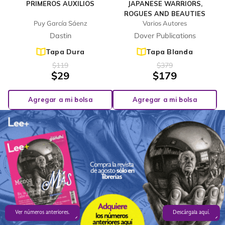
PRIMEROS AUXILIOS
JAPANESE WARRIORS,
ROGUES AND BEAUTIES
Puy García Sáenz
Varios Autores
Dastin
Dover Publications
Tapa Dura
Tapa Blanda
$
119
$
379
$
29
$
179
Agregar a mi bolsa
Agregar a mi bolsa
Ver números anteriores.
Descárgala aquí.