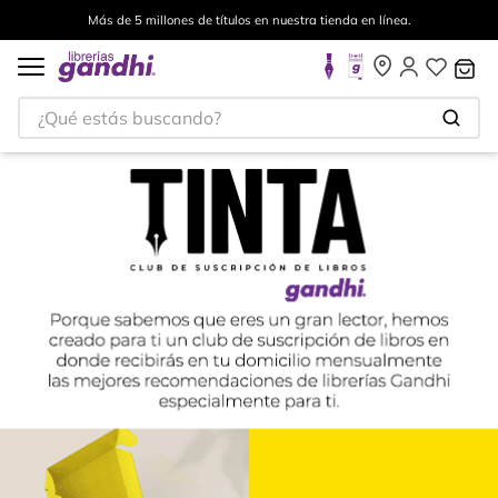
Envíos a todo el mundo, para más información da click
aquí
.
¿Qué estás buscando?