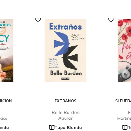
NICIÓN
EXTRAÑOS
SI FUÉ
Belle Burden
E
xico
Aguilar
Martín
anda
Tapa Blanda
T