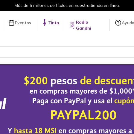
Envíos a todo el mundo, para más información da click
aquí
.
Radio
Eventos
Tinta
Ayud
Gandhi