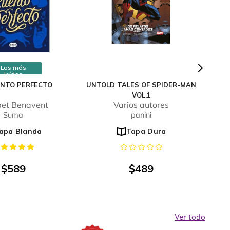
Los más
leídos
ENTO PERFECTO
UNTOLD TALES OF SPIDER-MAN
VOL.1
bet Benavent
Varios autores
Suma
panini
apa Blanda
Tapa Dura
$
589
$
489
Ver todo