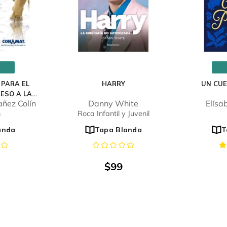
 PARA EL
HARRY
UN CU
ESO A LA
ñez Colín
Danny White
Elísa
DAD
n
Roca Infantil y Juvenil
anda
Tapa Blanda
T
$
99