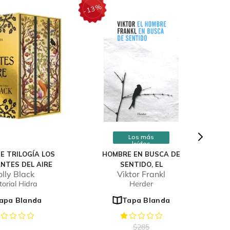
%
13
-
Los más
leídos
E TRILOGÍA LOS
HOMBRE EN BUSCA DE
NTES DEL AIRE
SENTIDO, EL
lly Black
Viktor Frankl
torial Hidra
Herder
apa Blanda
Tapa Blanda
$
285