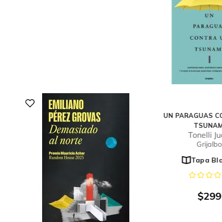
UN PARAGUAS C
TSUNAM
Tonelli J
Grijalbo
Tapa Bl
$
299