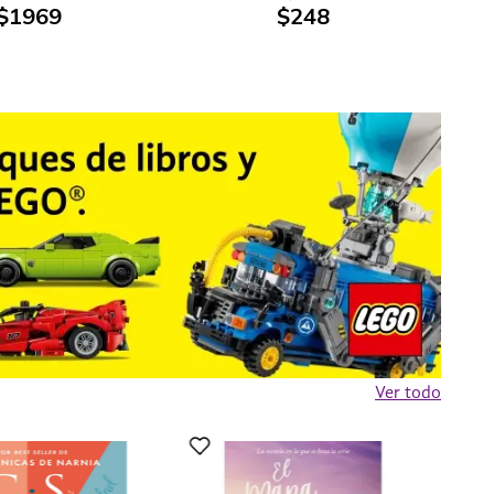
$
1969
$
248
Ver todo