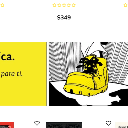
$
349