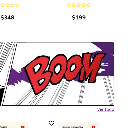
$
348
$
199
Ver todo