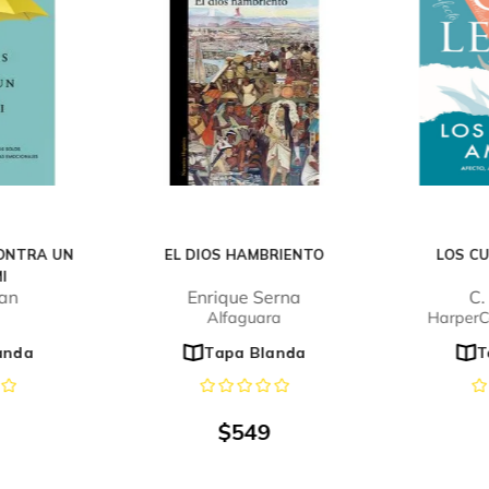
ONTRA UN
EL DIOS HAMBRIENTO
LOS C
I
uan
Enrique Serna
C.
Alfaguara
HarperCo
anda
Tapa Blanda
T
$
549