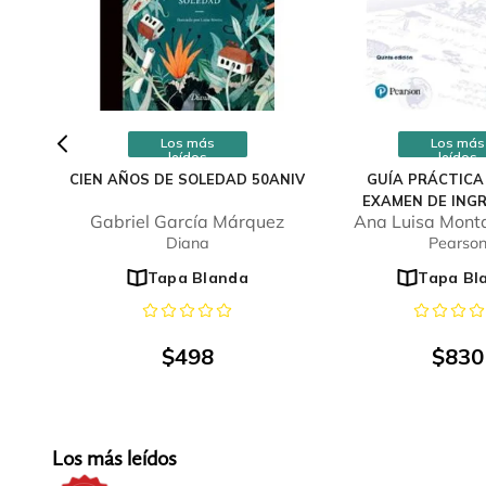
Los más
Los más
leídos
leídos
CIEN AÑOS DE SOLEDAD 50ANIV
GUÍA PRÁCTICA
EXAMEN DE INGR
Gabriel García Márquez
Ana Luisa Monta
UNIVERSI
Diana
Pearso
Tapa Blanda
Tapa Bl
$
498
$
830
Los más leídos