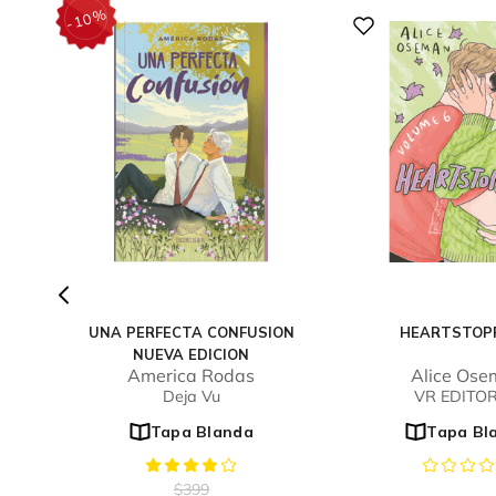
%
10
-
UNA PERFECTA CONFUSION
HEARTSTOP
NUEVA EDICION
America Rodas
Alice Os
Deja Vu
VR EDITO
Tapa Blanda
Tapa Bl
$
399