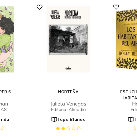
PER 6
NORTEÑA
ESTUCH
HABITA
eman
Julieta Venegas
Ho
RAS
Editorial Almadía
Edi
anda
Tapa Blanda
T