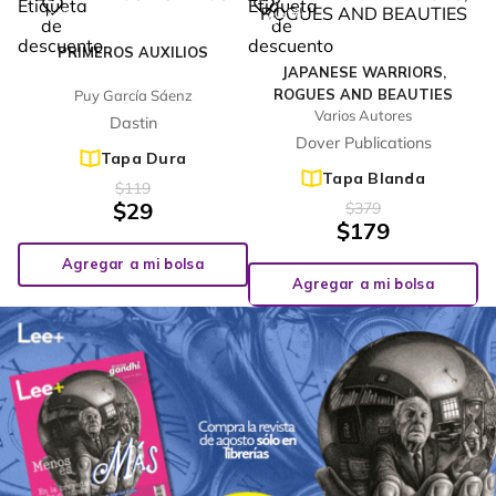
%
%
76
53
-
-
PRIMEROS AUXILIOS
JAPANESE WARRIORS,
ROGUES AND BEAUTIES
Puy García Sáenz
Varios Autores
Dastin
Dover Publications
Tapa Dura
Tapa Blanda
$
119
$
29
$
379
$
179
Agregar a mi bolsa
Agregar a mi bolsa