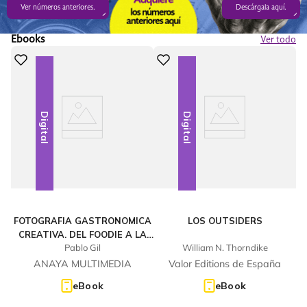
Ver números anteriores.
Descárgala aquí.
Ebooks
Ver todo
Digital
Digital
FOTOGRAFIA GASTRONOMICA
LOS OUTSIDERS
CREATIVA. DEL FOODIE A LA
Pablo Gil
William N. Thorndike
ESTRELLA MICHELIN
ANAYA MULTIMEDIA
Valor Editions de España
eBook
eBook