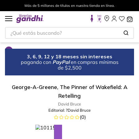
Más de 5 millones de títulos en nuestra tienda en línea.
¿Qué estás buscando?
3, 6, 9, 12 y 18 meses sin intereses
pagando con
PayPal
en compras mínimas
de $2,500
George-A-Greene, The Pinner of Wakefield: A
Retelling
David Bruce
Editorial:
?David Bruce
(
0
)