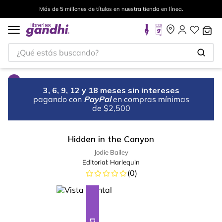
Más de 5 millones de títulos en nuestra tienda en línea.
¿Qué estás buscando?
3, 6, 9, 12 y 18 meses sin intereses
pagando con
PayPal
en compras mínimas
de $2,500
Hidden in the Canyon
Jodie Bailey
Editorial:
Harlequin
(
0
)