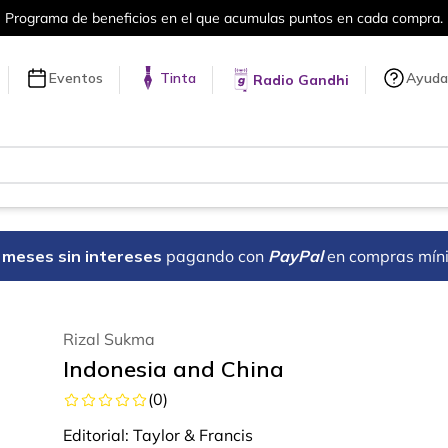
puntos en cada compra.
Más de 5 millon
Eventos
Tinta
Ayuda
Radio Gandhi
18 meses sin intereses
pagando con
PayPal
en compras mín
Rizal Sukma
Indonesia and China
(
0
)
Editorial:
Taylor & Francis