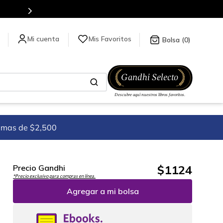
es de títulos en nuestra tienda en línea.
Mis Favoritos
0
imas de $2,500
$
1124
Precio Gandhi
*Precio exclusivo para compras en línea.
Agregar a mi bolsa