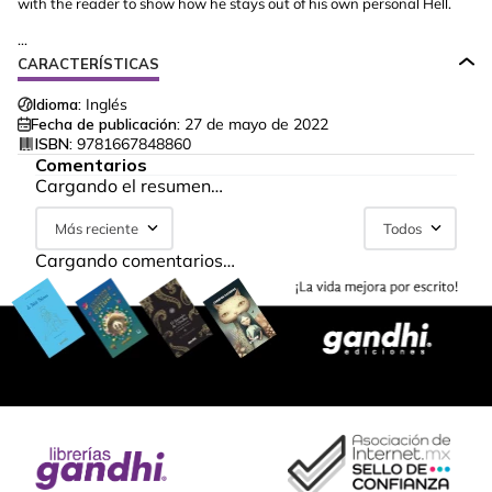
with the reader to show how he stays out of his own personal Hell.
...
CARACTERÍSTICAS
Idioma:
Inglés
Fecha de publicación:
27 de mayo de 2022
ISBN:
9781667848860
Comentarios
Cargando el resumen…
Más reciente
Todos
Cargando comentarios…