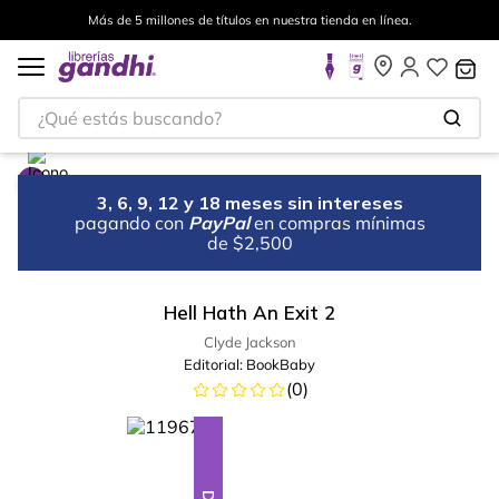
Más de 5 millones de títulos en nuestra tienda en línea.
¿Qué estás buscando?
3, 6, 9, 12 y 18 meses sin intereses
pagando con
PayPal
en compras mínimas
de $2,500
Hell Hath An Exit 2
Clyde Jackson
Editorial:
BookBaby
(
0
)