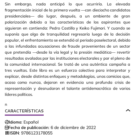
Sin embargo, nada anticipó lo que ocurriría. La elevada
fragmentación inicial de la primera vuelta —con dieciocho candidatos
presidenciales— dio lugar, después, a un ambiente de gran
polarización debido a las características de los aspirantes que
siguieron en contienda: Pedro Castillo y Keiko Fujimori. Y cuando se
suponía que algo de tranquilidad regresaría luego de la decisión
popular, el enfrentamiento se extendió al periodo poselectoral, debido
a las infundadas acusaciones de fraude provenientes de un sector
que pretendía —desde la vía legal y la presión mediática— revertir
resultados avalados por las instituciones electorales y por el pleno de
la comunidad internacional. Se trató de una auténtica campaña a
tres vueltas. Este libro es un esfuerzo colectivo para interpretar y
explicar, desde distintos enfoques y metodologías, unos comicios que,
acaso como nunca, dejaron en evidencia una profunda crisis de
representación y desnudaron el talante antidemocrático de varios
líderes políticos.
n
CARACTERÍSTICAS
Idioma:
Español
Fecha de publicación:
6 de diciembre de 2022
ISBN:
9786123178055