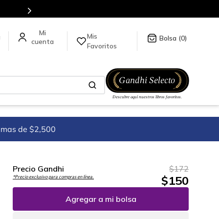
Envíos a todo el mundo, para más información da click
aquí
.
Mis
a
0
Favoritos
imas de $2,500
Precio Gandhi
$
172
$
150
*Precio exclusivo para compras en línea.
Agregar a mi bolsa