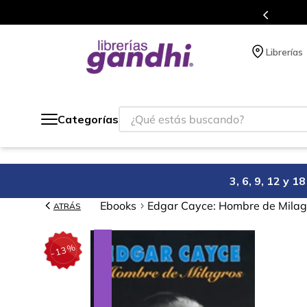
en cada compra.
Más de 5 millones de t
Librerías
¿Qué estás buscando?
Categorías
3, 6, 9, 12 y 
Ebooks
Edgar Cayce: Hombre de Milag
ATRÁS
%
13
-