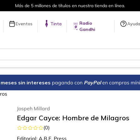
ítulos en nuestra tienda en línea.
Radio
Eventos
Tinta
Ayud
Gandhi
18 meses sin intereses
pagando con
PayPal
en compras mín
ros
Jospeh Millard
Edgar Cayce: Hombre de Milagros
(
0
)
Editorial:
A.R.E. Press