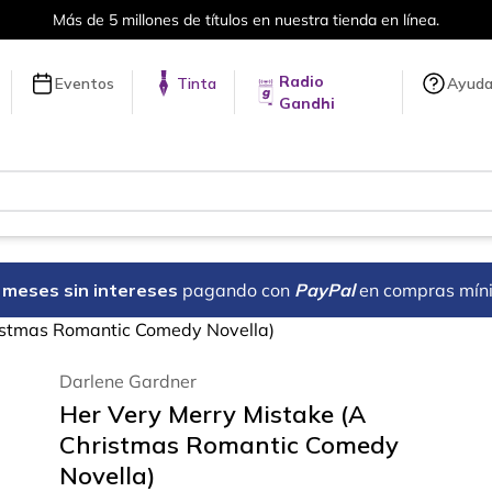
Más de 5 millones de títulos en nuestra tienda en línea.
Radio
Eventos
Tinta
Ayud
Gandhi
18 meses sin intereses
pagando con
PayPal
en compras mín
ristmas Romantic Comedy Novella)
Darlene Gardner
Her Very Merry Mistake (A
Christmas Romantic Comedy
Novella)