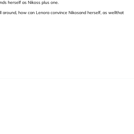
nds herself as Nikoss plus one.
ll around, how can Lenora convince Nikosand herself, as wellthat