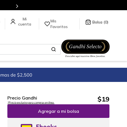
Mis
a
0
Favoritos
imas de $2,500
$
19
Precio Gandhi
*Precio exclusivo para compras en línea.
Agregar a mi bolsa