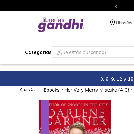
s en el que acumulas puntos en cada compra.
Librerías
¿Qué estás buscando?
Categorías
3, 6, 9, 12 y 
Ebooks
Her Very Merry Mistake (A Ch
ATRÁS