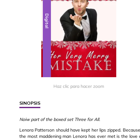
Digital
Haz clic para hacer zoom
SINOPSIS
Noiw part of the boxed set Three for All.
Lenora Patterson should have kept her lips zipped. Because 
the most maddening man Lenora has ever met is the love o