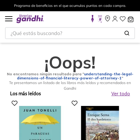
Programa de beneficios en el que acumulas puntos en cada compra.
¿Qué estás buscando?
¡Oops!
No encontramos ningún resultado para "
understanding-the-legal-
dimensions-of-financial-literacy-power-of-attorney-1
"
Te presentamos un listado de los libros más leídos y recomendados en
Gandhi
Los más leídos
Ver todo