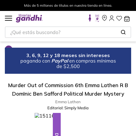
Más de 5 millones de títulos en nuestra tienda en línea.
¿Qué estás buscando?
3, 6, 9, 12 y 18 meses sin intereses
pagando con
PayPal
en compras mínimas
de $2,500
Murder Out of Commission 6th Emma Lathen R B
DomInic Ben Safford Political Murder Mystery
Emma Lathen
Editorial:
Simply Media