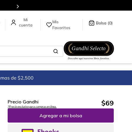
Mis
a
0
Favoritos
imas de $2,500
$
69
Precio Gandhi
*Precio exclusivo para compras en línea.
Agregar a mi bolsa