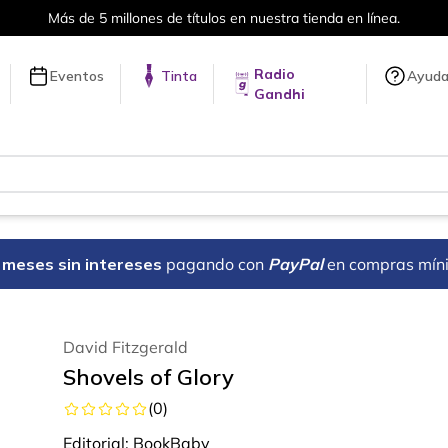
Más de 5 millones de títulos en nuestra tienda en línea.
Radio
Eventos
Tinta
Ayud
Gandhi
18 meses sin intereses
pagando con
PayPal
en compras mín
David Fitzgerald
Shovels of Glory
(
0
)
Editorial:
BookBaby