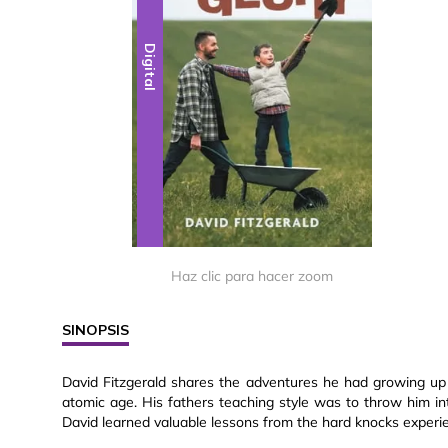
Digital
Haz clic para hacer zoom
SINOPSIS
David Fitzgerald shares the adventures he had growing up a
atomic age. His fathers teaching style was to throw him int
David learned valuable lessons from the hard knocks experie