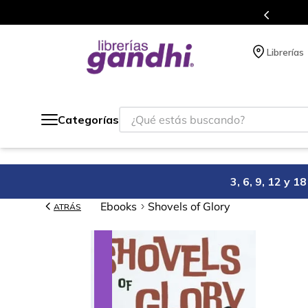
s en el que acumulas puntos en cada compra.
Librerías
¿Qué estás buscando?
Categorías
3, 6, 9, 12 y 
Ebooks
Shovels of Glory
ATRÁS