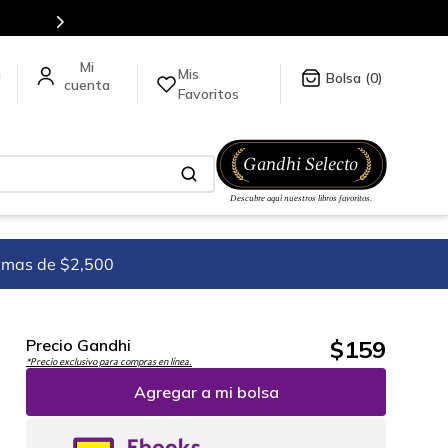
Mis
a
0
Favoritos
imas de $2,500
$
159
Precio Gandhi
*Precio exclusivo para compras en línea.
Agregar a mi bolsa