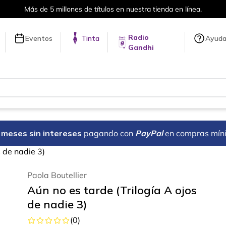
Más de 5 millones de títulos en nuestra tienda en línea.
Radio
Eventos
Tinta
Ayud
Gandhi
18 meses sin intereses
pagando con
PayPal
en compras mín
s de nadie 3)
Paola Boutellier
Aún no es tarde (Trilogía A ojos
de nadie 3)
(
0
)