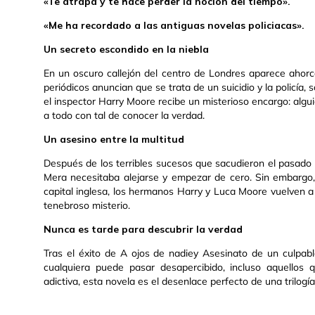
«Te atrapa y te hace perder la noción del tiempo».
«Me ha recordado a las antiguas novelas policiacas».
Un secreto escondido en la niebla
En un oscuro callejón del centro de Londres aparece ahorca
periódicos anuncian que se trata de un suicidio y la policía
el inspector Harry Moore recibe un misterioso encargo: algu
a todo con tal de conocer la verdad.
Un asesino entre la multitud
Después de los terribles sucesos que sacudieron el pasado d
Mera necesitaba alejarse y empezar de cero. Sin embargo
capital inglesa, los hermanos Harry y Luca Moore vuelven a
tenebroso misterio.
Nunca es tarde para descubrir la verdad
Tras el éxito de A ojos de nadiey Asesinato de un culpabl
cualquiera puede pasar desapercibido, incluso aquellos
adictiva, esta novela es el desenlace perfecto de una trilogí