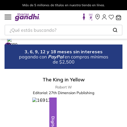
Más de 5 millones de títulos en nuestra tienda en línea.
¿Qué estás buscando?
3, 6, 9, 12 y 18 meses sin intereses
pagando con
PayPal
en compras mínimas
de $2,500
The King in Yellow
Robert W
Editorial:
27th Dimension Publishing
Digital