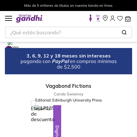
Más de 5 millones de títulos en nuestra tienda en línea.
¿Qué estás buscando?
3, 6, 9, 12 y 18 meses sin intereses
pagando con
PayPal
en compras mínimas
de $2,500
Vagabond Fictions
Carole Sweeney
Editorial:
Edinburgh University Press
%
10
-
Digital