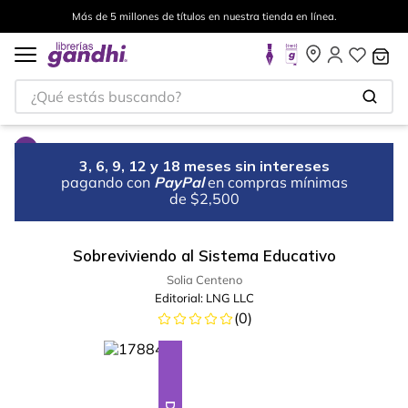
Más de 5 millones de títulos en nuestra tienda en línea.
¿Qué estás buscando?
3, 6, 9, 12 y 18 meses sin intereses
pagando con
PayPal
en compras mínimas
de $2,500
Sobreviviendo al Sistema Educativo
Solia Centeno
Editorial:
LNG LLC
(
0
)