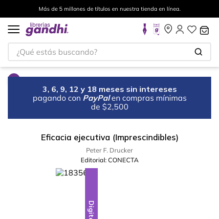
Más de 5 millones de títulos en nuestra tienda en línea.
¿Qué estás buscando?
3, 6, 9, 12 y 18 meses sin intereses
pagando con
PayPal
en compras mínimas
de $2,500
Eficacia ejecutiva (Imprescindibles)
Peter F. Drucker
Editorial:
CONECTA
Digital