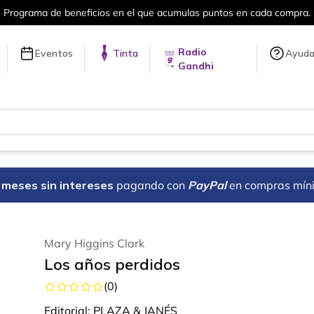
ra.
Más de 5 millones de títulos en nue
Radio
Eventos
Tinta
Ayud
Gandhi
18 meses sin intereses
pagando con
PayPal
en compras mín
Mary Higgins Clark
Los años perdidos
(
0
)
Editorial:
PLAZA & JANÉS