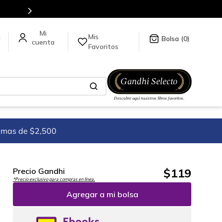
stra tienda en línea.
Mis
a
0
Favoritos
imas de $2,500
$
119
Precio Gandhi
*Precio exclusivo para compras en línea.
Agregar a mi bolsa