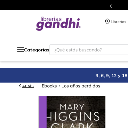
Programa de beneficios en el que acumulas puntos en cada comp
Librerías
¿Qué estás buscando?
Categorías
3, 6, 9, 12 y 
Ebooks
Los años perdidos
ATRÁS