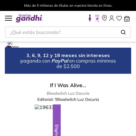
Más de 5 millones de títulos en nuestra tienda en línea.
¿Qué estás buscando?
3, 6, 9, 12 y 18 meses sin intereses
pagando con
PayPal
en compras mínimas
de $2,500
If I Was Alive...
Bloodwitch Luz Oscuria
Editorial:
?Bloodwitch Luz Oscuria
Digital