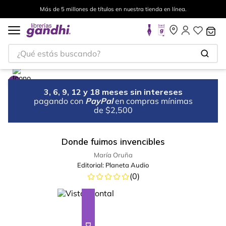
Más de 5 millones de títulos en nuestra tienda en línea.
¿Qué estás buscando?
3, 6, 9, 12 y 18 meses sin intereses
pagando con
PayPal
en compras mínimas
de $2,500
Donde fuimos invencibles
María Oruña
Editorial:
Planeta Audio
(
0
)