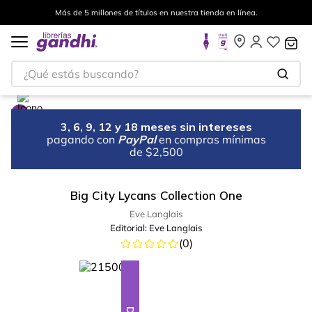
Más de 5 millones de títulos en nuestra tienda en línea.
¿Qué estás buscando?
3, 6, 9, 12 y 18 meses sin intereses
pagando con
PayPal
en compras mínimas
de $2,500
Big City Lycans Collection One
Eve Langlais
Editorial:
Eve Langlais
(
0
)