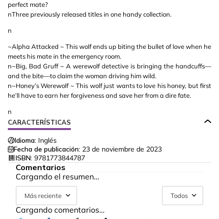
perfect mate?
nThree previously released titles in one handy collection.
n
~Alpha Attacked ~ This wolf ends up biting the bullet of love when he
meets his mate in the emergency room.
n~Big, Bad Gruff ~ A werewolf detective is bringing the handcuffs—
and the bite—to claim the woman driving him wild.
n~Honey’s Werewolf ~ This wolf just wants to love his honey, but first
he’ll have to earn her forgiveness and save her from a dire fate.
n
CARACTERÍSTICAS
Idioma:
Inglés
Fecha de publicación:
23 de noviembre de 2023
ISBN:
9781773844787
Comentarios
Cargando el resumen…
Más reciente
Todos
Cargando comentarios…