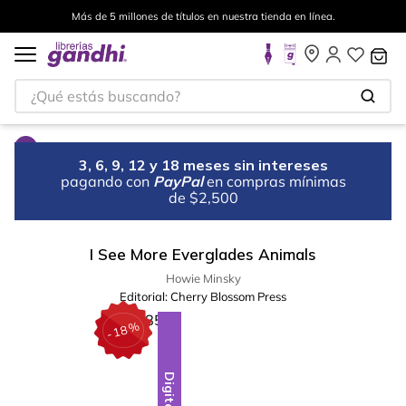
Más de 5 millones de títulos en nuestra tienda en línea.
¿Qué estás buscando?
3, 6, 9, 12 y 18 meses sin intereses
pagando con
PayPal
en compras mínimas
de $2,500
I See More Everglades Animals
Howie Minsky
Editorial:
Cherry Blossom Press
%
18
-
Digital