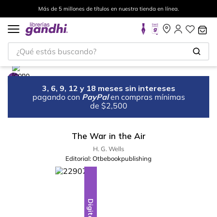
Más de 5 millones de títulos en nuestra tienda en línea.
¿Qué estás buscando?
3, 6, 9, 12 y 18 meses sin intereses
pagando con
PayPal
en compras mínimas
de $2,500
The War in the Air
H. G. Wells
Editorial:
Otbebookpublishing
Digital