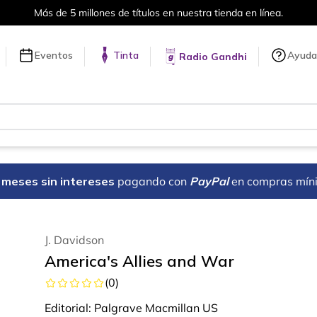
Más de 5 millones de títulos en nuestra tienda en línea.
Eventos
Tinta
Ayuda
Radio Gandhi
18 meses sin intereses
pagando con
PayPal
en compras mín
J. Davidson
America's Allies and War
(
0
)
Editorial:
Palgrave Macmillan US