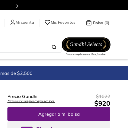
Mis Favoritos
0
imas de $2,500
Precio Gandhi
$
1022
$
920
*Precio exclusivo para compras en línea.
Agregar a mi bolsa