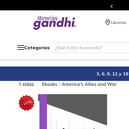
s en el que acumulas puntos en cada compra.
Librerías
¿Qué estás buscando?
Categorías
3, 6, 9, 12 y 
Ebooks
America's Allies and War
ATRÁS
%
10
-