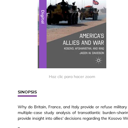
Digital
Haz clic para hacer zoom
SINOPSIS
Why do Britain, France, and Italy provide or refuse military
multiple-case study analysis of transatlantic burden-shari
provide insight into allies' decisions regarding the Kosovo W
n