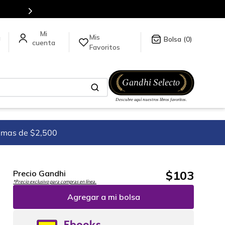
Mis
a
0
Favoritos
imas de $2,500
$
103
Precio Gandhi
*Precio exclusivo para compras en línea.
Agregar a mi bolsa