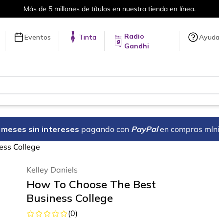
Más de 5 millones de títulos en nuestra tienda en línea.
Radio
Eventos
Tinta
Ayud
Gandhi
18 meses sin intereses
pagando con
PayPal
en compras mín
ess College
Kelley Daniels
How To Choose The Best
Business College
(
0
)