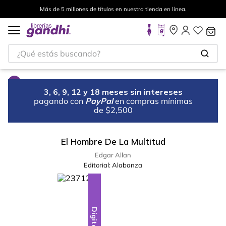
Más de 5 millones de títulos en nuestra tienda en línea.
¿Qué estás buscando?
3, 6, 9, 12 y 18 meses sin intereses
pagando con
PayPal
en compras mínimas
de $2,500
El Hombre De La Multitud
Edgar Allan
Editorial:
Alabanza
Digital