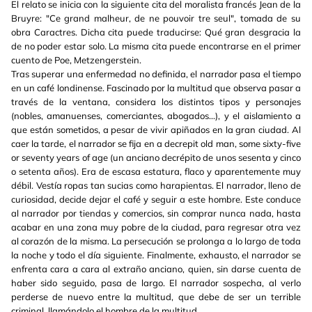
El relato se inicia con la siguiente cita del moralista francés Jean de la
Bruyre: "Ce grand malheur, de ne pouvoir tre seul", tomada de su
obra Caractres. Dicha cita puede traducirse: Qué gran desgracia la
de no poder estar solo. La misma cita puede encontrarse en el primer
cuento de Poe, Metzengerstein.
Tras superar una enfermedad no definida, el narrador pasa el tiempo
en un café londinense. Fascinado por la multitud que observa pasar a
través de la ventana, considera los distintos tipos y personajes
(nobles, amanuenses, comerciantes, abogados...), y el aislamiento a
que están sometidos, a pesar de vivir apiñados en la gran ciudad. Al
caer la tarde, el narrador se fija en a decrepit old man, some sixty-five
or seventy years of age (un anciano decrépito de unos sesenta y cinco
o setenta años). Era de escasa estatura, flaco y aparentemente muy
débil. Vestía ropas tan sucias como harapientas. El narrador, lleno de
curiosidad, decide dejar el café y seguir a este hombre. Este conduce
al narrador por tiendas y comercios, sin comprar nunca nada, hasta
acabar en una zona muy pobre de la ciudad, para regresar otra vez
al corazón de la misma. La persecución se prolonga a lo largo de toda
la noche y todo el día siguiente. Finalmente, exhausto, el narrador se
enfrenta cara a cara al extraño anciano, quien, sin darse cuenta de
haber sido seguido, pasa de largo. El narrador sospecha, al verlo
perderse de nuevo entre la multitud, que debe de ser un terrible
criminal, llamándolo el hombre de la multitud