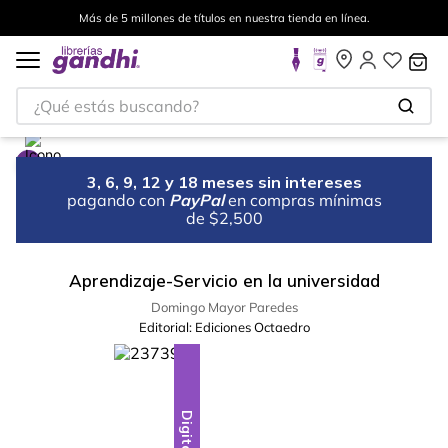
Más de 5 millones de títulos en nuestra tienda en línea.
¿Qué estás buscando?
3, 6, 9, 12 y 18 meses sin intereses
pagando con
PayPal
en compras mínimas
de $2,500
Aprendizaje-Servicio en la universidad
Domingo Mayor Paredes
Editorial:
Ediciones Octaedro
Digital