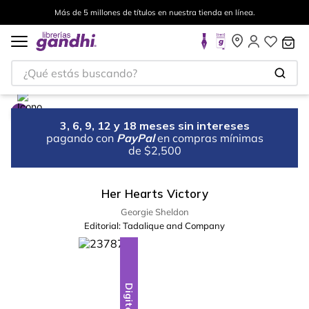
Más de 5 millones de títulos en nuestra tienda en línea.
¿Qué estás buscando?
3, 6, 9, 12 y 18 meses sin intereses
pagando con
PayPal
en compras mínimas
de $2,500
Her Hearts Victory
Georgie Sheldon
Editorial:
Tadalique and Company
Digital