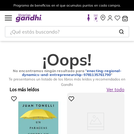
Programa de beneficios en el que acumulas puntos en cada compra.
¿Qué estás buscando?
¡Oops!
No encontramos ningún resultado para "
enacting-regional-
dynamics-and-entrepreneurship-9781135761790
"
Te presentamos un listado de los libros más leídos y recomendados en
Gandhi
Los más leídos
Ver todo