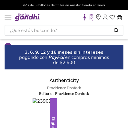
Más de 5 millones de títulos en nuestra tienda en línea.
¿Qué estás buscando?
3, 6, 9, 12 y 18 meses sin intereses
pagando con
PayPal
en compras mínimas
de $2,500
Authenticity
Providence Donfack
Editorial:
Providence Donfack
Digital