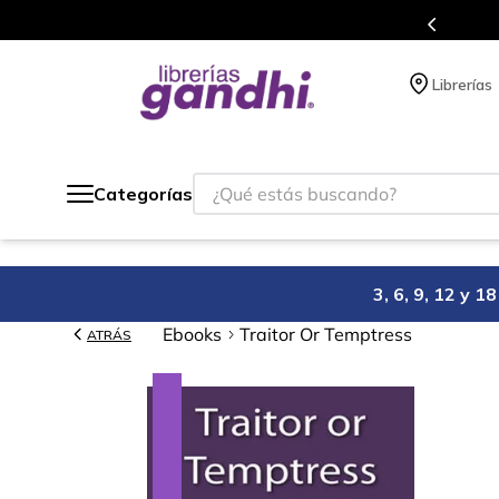
s en el que acumulas puntos en cada compra.
Librerías
¿Qué estás buscando?
Categorías
3, 6, 9, 12 y 
Ebooks
Traitor Or Temptress
ATRÁS