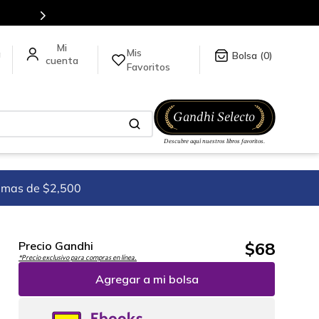
Mis
a
0
Favoritos
imas de $2,500
$
68
Precio Gandhi
*Precio exclusivo para compras en línea.
Agregar a mi bolsa