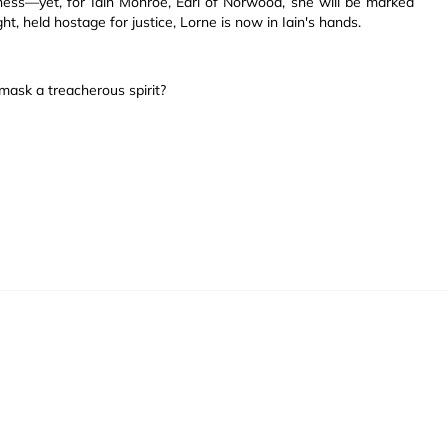
dness—yet, for Iain Monroe, Earl of Norwood, she will be marked
ht, held hostage for justice, Lorne is now in Iain's hands.
ask a treacherous spirit?