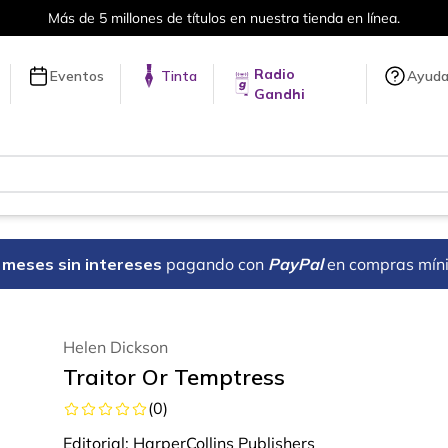
Más de 5 millones de títulos en nuestra tienda en línea.
Radio
Eventos
Tinta
Ayud
Gandhi
18 meses sin intereses
pagando con
PayPal
en compras mín
Helen Dickson
Traitor Or Temptress
(
0
)
Editorial:
HarperCollins Publishers