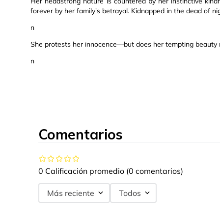
Her headstrong nature is countered by her instinctive kin
forever by her family's betrayal. Kidnapped in the dead of nig
n
She protests her innocence—but does her tempting beauty m
n
Comentarios
0 Calificación promedio
(0 comentarios)
Más reciente
Todos